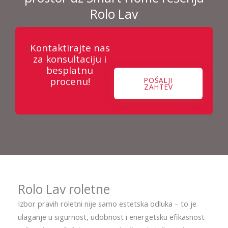
Rolo Lav
Kontaktirajte nas
za konsultaciju i
besplatnu
procenu!
POŠALJI
ZAHTEV
Rolo Lav roletne
Izbor pravih roletni nije samo estetska odluka – to je
ulaganje u sigurnost, udobnost i energetsku efikasnost