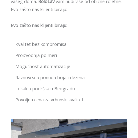
vašeg doma.
RoloLav
vam nudi više od obične roletne.
Evo zašto nas klijenti biraju:
Evo zašto nas klijenti biraju:
Kvalitet bez kompromisa
Proizvodnja po meri
Mogućnost automatizacije
Raznovrsna ponuda boja i dezena
Lokalna podrška u Beogradu
Povoljna cena za vrhunski kvalitet