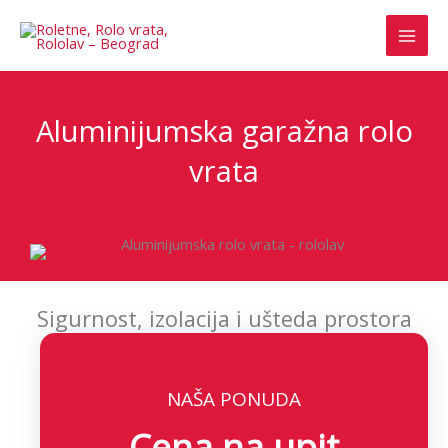
Pređi
na
sadržaj
Aluminijumska garažna rolo
vrata
Sigurnost, izolacija i ušteda prostora
NAŠA PONUDA
Cena na upit