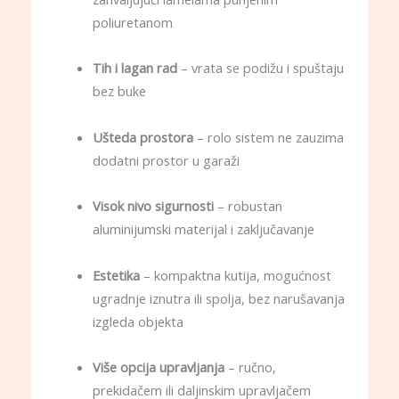
poliuretanom
Tih i lagan rad
– vrata se podižu i spuštaju
bez buke
Ušteda prostora
– rolo sistem ne zauzima
dodatni prostor u garaži
Visok nivo sigurnosti
– robustan
aluminijumski materijal i zaključavanje
Estetika
– kompaktna kutija, mogućnost
ugradnje iznutra ili spolja, bez narušavanja
izgleda objekta
Više opcija upravljanja
– ručno,
prekidačem ili daljinskim upravljačem