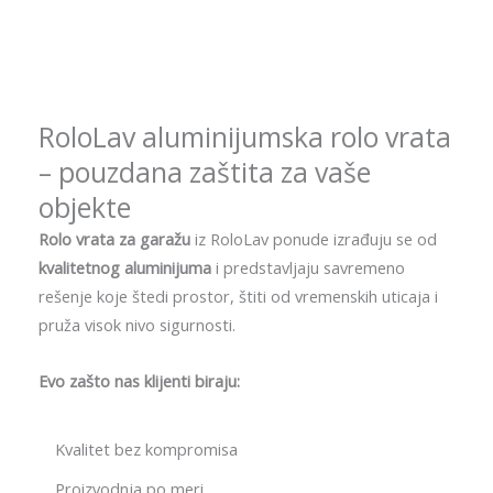
RoloLav aluminijumska rolo vrata
– pouzdana zaštita za vaše
objekte
Rolo vrata za garažu
iz RoloLav ponude izrađuju se od
kvalitetnog aluminijuma
i predstavljaju savremeno
rešenje koje štedi prostor, štiti od vremenskih uticaja i
pruža visok nivo sigurnosti.
Evo zašto nas klijenti biraju:
Kvalitet bez kompromisa
Proizvodnja po meri