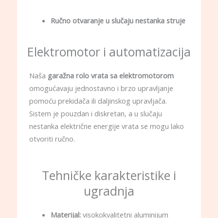
Ručno otvaranje u slučaju nestanka struje
Elektromotor i automatizacija
Naša
garažna rolo vrata sa elektromotorom
omogućavaju jednostavno i brzo upravljanje
pomoću prekidača ili daljinskog upravljača.
Sistem je pouzdan i diskretan, a u slučaju
nestanka električne energije vrata se mogu lako
otvoriti ručno.
Tehničke karakteristike i
ugradnja
Materijal:
visokokvalitetni aluminijum