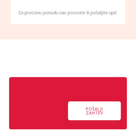
Za preciznu ponudu nas pozovite ili pošaljite upit
RoloLav vam nudi sigurnost,
estetiku i dugotrajnost.
POŠALJI
ZAHTEV