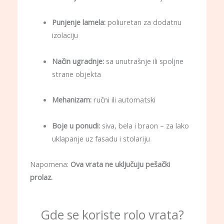
Punjenje lamela:
poliuretan za dodatnu
izolaciju
Način ugradnje:
sa unutrašnje ili spoljne
strane objekta
Mehanizam:
ručni ili automatski
Boje u ponudi:
siva, bela i braon – za lako
uklapanje uz fasadu i stolariju
Napomena:
Ova vrata ne uključuju pešački
prolaz.
Gde se koriste rolo vrata?