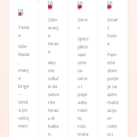
Zatv
Servi
Smar
Tend
aranj
s
t
e
e
hom
Speci
teras
e
Više
jalizo
e
hlada
vani
Pam
,
Ako
smo
etni
manj
ste
za
dom
e
odluč
servi
počin
brige
ili da
s i
je sa
–
zatvo
popr
auto
tend
rite
avku
matiz
a po
teras
rolet
acijo
vašoj
u ili
ni,
m
meri
balko
rolo
rolet
n,
vrata
ni i