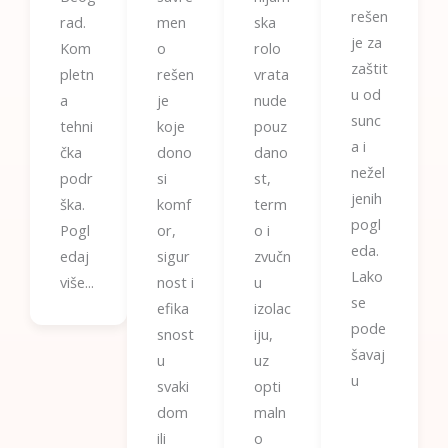
rešen
rad.
men
ska
je za
Kom
o
rolo
zaštit
pletn
rešen
vrata
u od
a
je
nude
sunc
tehni
koje
pouz
a i
čka
dono
dano
nežel
podr
si
st,
jenih
ška.
komf
term
pogl
Pogl
or,
o i
eda.
edaj
sigur
zvučn
Lako
više...
nost i
u
se
efika
izolac
pode
snost
iju,
šavaj
u
uz
u
svaki
opti
dom
maln
ili
o