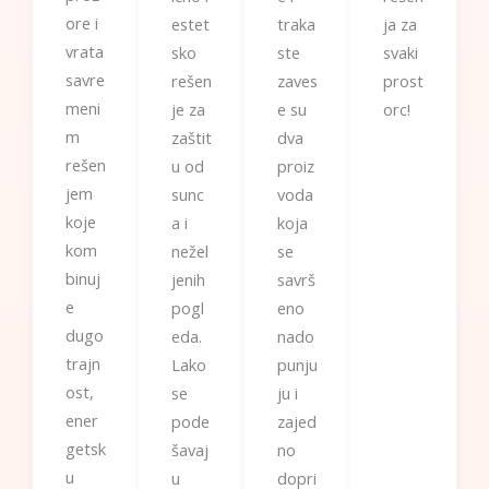
ore i
estet
traka
ja za
vrata
sko
ste
svaki
savre
rešen
zaves
prost
meni
je za
e su
orc!
m
zaštit
dva
rešen
u od
proiz
jem
sunc
voda
koje
a i
koja
kom
nežel
se
binuj
jenih
savrš
e
pogl
eno
dugo
eda.
nado
trajn
Lako
punju
ost,
se
ju i
ener
pode
zajed
getsk
šavaj
no
u
u
dopri