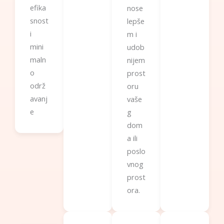
efika
nose
snost
lepše
i
m i
mini
udob
maln
nijem
o
prost
održ
oru
avanj
vaše
e
g
dom
a ili
poslo
vnog
prost
ora.