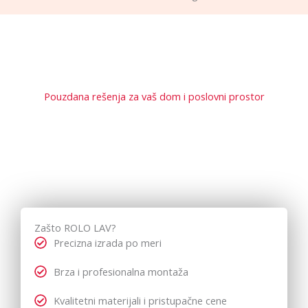
Pouzdana rešenja za vaš dom i poslovni prostor
Već
godinama,
ROLO
LAV
je
sinonim
za
kvalitetnu
PVC
stolariju
,
savremene
roletne
i
pouzdana
rolo
vrata
.
Naša
misija
je
jednostavna –
da
obezbedimo
trajna
i
funkcionalna
rešenja,
prilagođena
vašim
potrebama
i
prostoru.
Zašto ROLO LAV?
Precizna izrada po meri
Brza i profesionalna montaža
Kvalitetni materijali i pristupačne cene