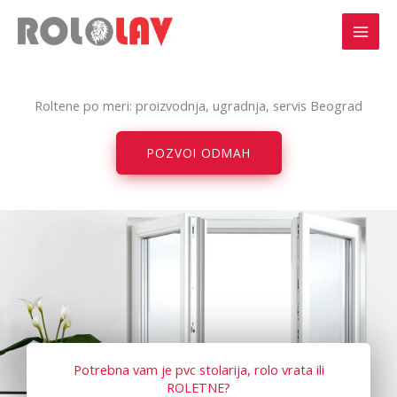
Pređi
na
sadržaj
Roltene po meri: proizvodnja, ugradnja, servis Beograd
POZVOI ODMAH
Potrebna vam je pvc stolarija, rolo vrata ili
ROLETNE?