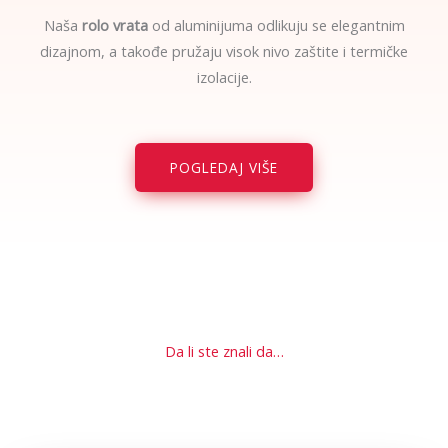
Naša
rolo vrata
od aluminijuma odlikuju se elegantnim
dizajnom, a takođe pružaju visok nivo zaštite i termičke
izolacije.
POGLEDAJ VIŠE
Da li ste znali da…
Gubitak toplotne energije u prosečnom domaćinstvu je
najveći kroz otvore – prozore i vrata. Svoj dom možete
učinitei energetski efikasnijim uz skromna ulaganja u PVC