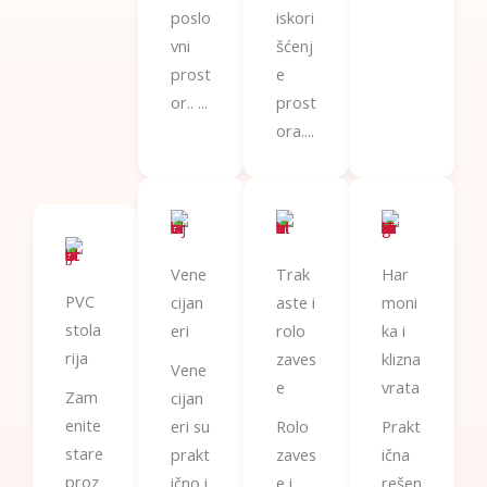
poslo
iskori
vni
šćenj
prost
e
or.. ...
prost
ora....
Vene
Trak
Har
PVC
cijan
aste i
moni
stola
eri
rolo
ka i
rija
zaves
klizna
Vene
e
vrata
Zam
cijan
enite
eri su
Rolo
Prakt
stare
prakt
zaves
ična
proz
ično i
e i
rešen