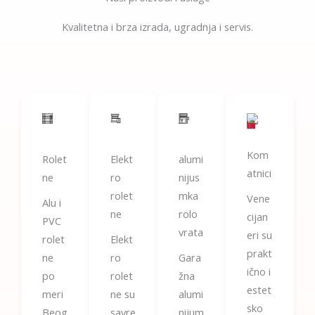
Kvalitetna i brza izrada, ugradnja i servis.
Kom
Rolet
Elekt
alumi
atnici
ne
ro
nijus
rolet
mka
Vene
Alu i
ne
rolo
cijan
PVC
vrata
eri su
rolet
Elekt
prakt
ne
ro
Gara
ično i
po
rolet
žna
estet
meri
ne su
alumi
sko
Beog
savre
nijum