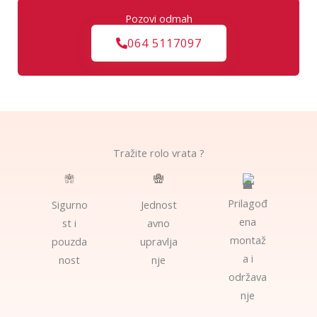
Pozovi odmah
064 5117097
Tražite rolo vrata ?
Prilagođ
Sigurno
Jednost
ena
st i
avno
montaž
pouzda
upravlja
a i
nost
nje
održava
nje