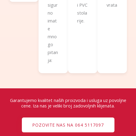
sigur
i PVC
vrata
no
stola
imat
rije.
e
mno
go
pitan
ja:
Garantujemo kvalitet naših proizvoda i usluga uz povoljne
cene. Iza nas je veliki broj zadovoljnih klijenata.
POZOVITE NAS NA 064 5117097