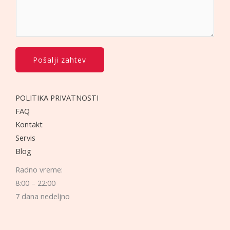
l
e
f
o
Pošalji zahtev
n
a
*
POLITIKA PRIVATNOSTI
FAQ
Kontakt
Servis
Blog
Radno vreme:
8:00 – 22:00
7 dana nedeljno