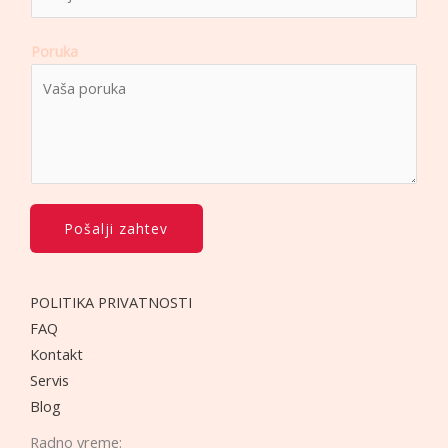
r
o
Poruka
j
T
e
l
e
f
o
Pošalji zahtev
n
a
*
POLITIKA PRIVATNOSTI
FAQ
Kontakt
Servis
Blog
Radno vreme: