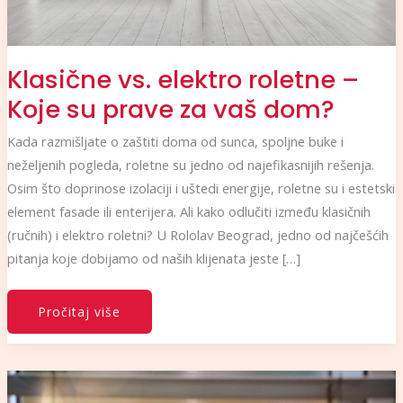
Klasične vs. elektro roletne –
Koje su prave za vaš dom?
Kada razmišljate o zaštiti doma od sunca, spoljne buke i
neželjenih pogleda, roletne su jedno od najefikasnijih rešenja.
Osim što doprinose izolaciji i uštedi energije, roletne su i estetski
element fasade ili enterijera. Ali kako odlučiti između klasičnih
(ručnih) i elektro roletni? U Rololav Beograd, jedno od najčešćih
pitanja koje dobijamo od naših klijenata jeste […]
Pročitaj više
Pametne
roletne
za