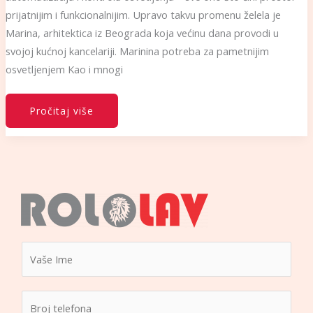
prijatnijim i funkcionalnijim. Upravo takvu promenu želela je
Marina, arhitektica iz Beograda koja većinu dana provodi u
svojoj kućnoj kancelariji. Marinina potreba za pametnijim
osvetljenjem Kao i mnogi
Pročitaj više
I
m
e
B
*